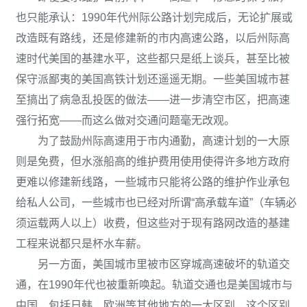
也只能承认：1990年代州际公路计划完成后，无论扩展或
改造既有路线，还是修建新的市内高速公路，以后州际高
速时代美国的基建水平，这些都只是纸上谈兵，甚至比被
保守派鄙夷的美国高铁计划还遥遥无期。一些美国城市甚
至搞出了病急乱投医的做法——进一步清空市区，把高速
强行拓宽——而这么做对交通问题毫无改观。
为了鼓励州际高速用于市内通勤，高速计划的一大原
则是免费，但水涨船高的维护费用使用使得许多地方政府
更难以修建新线路，一些城市只能将公路的维护作业承包
给私人公司，一些城市也已经对所谓“高承载车道”（车辆必
须运载两人以上）收费，但这些对于现有路网改造的基建
工程来说都只是杯水车薪。
另一方面，美国城市里被市区穿城高速破坏的轨道交
通，在1990年代也被重新唤起。轨道交通也是美国城市与
中国，包括日韩、欧洲等其他地方的一大区别，这个区别