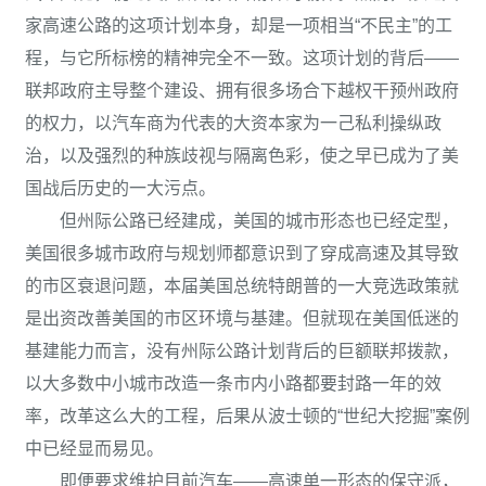
家高速公路的这项计划本身，却是一项相当“不民主”的工
程，与它所标榜的精神完全不一致。这项计划的背后——
联邦政府主导整个建设、拥有很多场合下越权干预州政府
的权力，以汽车商为代表的大资本家为一己私利操纵政
治，以及强烈的种族歧视与隔离色彩，使之早已成为了美
国战后历史的一大污点。
但州际公路已经建成，美国的城市形态也已经定型，
美国很多城市政府与规划师都意识到了穿成高速及其导致
的市区衰退问题，本届美国总统特朗普的一大竞选政策就
是出资改善美国的市区环境与基建。但就现在美国低迷的
基建能力而言，没有州际公路计划背后的巨额联邦拨款，
以大多数中小城市改造一条市内小路都要封路一年的效
率，改革这么大的工程，后果从波士顿的“世纪大挖掘”案例
中已经显而易见。
即便要求维护目前汽车——高速单一形态的保守派，