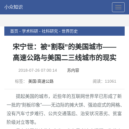
小众知识
T
o
g
g
l
首页 -
学术科研 -
社科研究 -
世界历史
e
N
宋宁世：被“割裂”的美国城市——
a
v
高速公路与美国二三线城市的现实
i
g
2018-07-26 07:00:14
苏内容
a
t
标签：
美国
/
高速公路
阅读：11061
i
o
n
提起美国的城市，近些年的互联网世界早已形成了新
一批的“刻板印象”——无边际的摊大饼、强迫症式的网格、
没有汽车寸步难行、公共交通落后、治安状况恶劣、贫富
阶级对立等等。