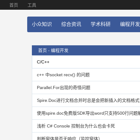
首页
工具
小众知识
综合资讯
学术科研
编程开发
首页 -
编程开发
C/C++
c++ 中socket recv() 的问题
Parallel.For出现的奇怪问题
Spire.Doc进行文档合并时总是会把新插入的文档格
使用spire.doc免费版SDK导出word只支持500行问
浅析 C# Console 控制台为什么也会卡死
判断窗体是否无响应（监控窗体）