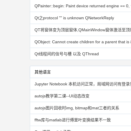
Qt之protocol "" is unknown QNetworkReply
QT将窗体变为顶层窗体,QMainWindow窗体激活至
Qt线程间的信号与槽 以及 QThread
其他语言
autojs教学第二课--UI动态改变
autojs图片回收时img, bitmap和mat三者的关系
fftw库与matlab进行傅里叶变换结果不一致