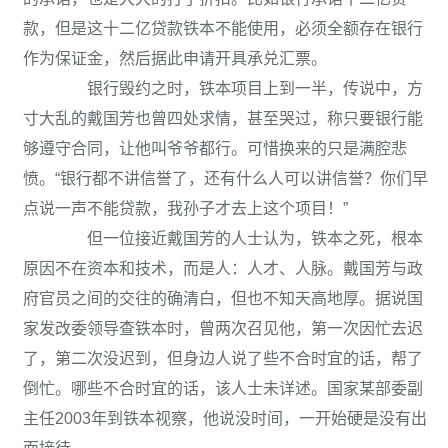
款，但是这十二亿贷款铁本不能使用，必须全额存在银行
作为保证金，然后据此申请开具承兑汇票。
银行毁约之时，铁本项目上到一半，传说中，方
寸大乱的戴国芳也曾四处求情，甚至哭过，称只要银行能
够遵守合同，让他叫爷爷都行。可惜换来的只是满腔悲
愤。“银行都不讲信誉了，还有什么人可以讲信誉？你们早
点说一声不能贷款，我孙子才去上这个项目！”
但一位接近戴国芳的人士认为，铁本之死，根本
原因不在资本和技术，而是人：人才、人脉。戴国芳与政
府官员之间的交往的确清白，但也不知天高地厚。据说国
家发改委领导查铁本时，曾两次召见他，第一次因忙去迟
了，第二次没迟到，但身边人说了些不合时宜的话，帮了
倒忙。哪些不合时宜的话，该人士未详述。国家某部委副
主任2003年到铁本视察，他说没时间，一开始硬是没有出