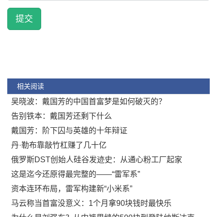
提交
相关阅读
吴晓波：戴国芳的中国首富梦是如何破灭的？
告别铁本：戴国芳还剩下什么
戴国芳：阶下囚与英雄的十年辩证
丹·勒布靠敲竹杠赚了几十亿
俄罗斯DST创始人硅谷发迹史：从通心粉工厂起家
这是迄今还原得最完整的——“雷军系”
资本连环布局，雷军构建新“小米系”
马云称当首富没意义：1个月拿90块钱时最快乐