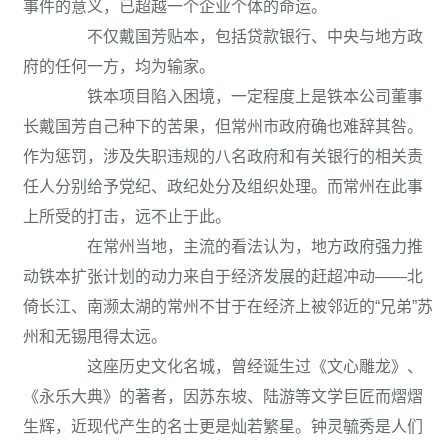
事件的意义，已超越一个企业个体的命运。
不仅戴国芳贴本，包括贷款银行、中央与地方政
府的任何一方，均为输家。
铁本项目陷入困境，一定程度上是铁本公司董事
长戴国芳自己种下的苦果，但常州市政府确也难辞其咎。
作为惩罚，涉及失职违规的八名政府和有关银行的相关责
任人分别给予党纪、政纪处分及组织处理。而常州在此事
上所受的打击，远不止于此。
在常州当地，主流的看法认为，地方政府强力推
动铁本扩张计划的动力来自于经济发展的赶超冲动——北
倚长江、南濒太湖的常州不甘于在经济上被邻近的“兄弟”苏
州和无锡甩得太远。
这座历史文化名城，曾经诞生过《文心雕龙》、
《永乐大典》的著者，因苏东坡、陆游等文学巨匠而熠熠
生辉，近现代产生的名士更是灿若繁星。钟灵毓秀是人们