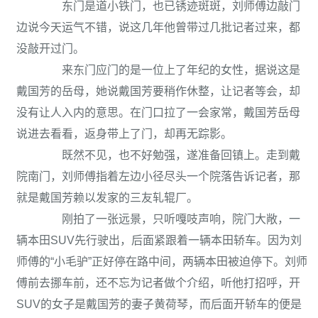
东门是道小铁门，也已锈迹斑斑，刘师傅边敲门
边说今天运气不错，说这几年他曾带过几批记者过来，都
没敲开过门。
来东门应门的是一位上了年纪的女性，据说这是
戴国芳的岳母，她说戴国芳要稍作休整，让记者等会，却
没有让人入内的意思。在门口拉了一会家常，戴国芳岳母
说进去看看，返身带上了门，却再无踪影。
既然不见，也不好勉强，遂准备回镇上。走到戴
院南门，刘师傅指着左边小径尽头一个院落告诉记者，那
就是戴国芳赖以发家的三友轧辊厂。
刚拍了一张远景，只听嘎吱声响，院门大敞，一
辆本田SUV先行驶出，后面紧跟着一辆本田轿车。因为刘
师傅的“小毛驴”正好停在路中间，两辆本田被迫停下。刘师
傅前去挪车前，还不忘为记者做个介绍，听他打招呼，开
SUV的女子是戴国芳的妻子黄荷琴，而后面开轿车的便是