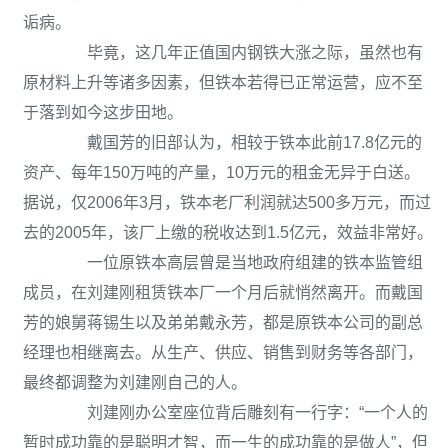
诟病。
毕竟，这几年正值国内钢铁大涨之际，虽然也有
原材料上升等诸多因素，但铁本若得已正常运营，应不至
于落到如今这步田地。
戴国芳的旧部认为，相较于铁本此前17.8亿元的
资产、每年150万吨的产量，10万元的租金无异于白送。
据说，仅2006年3月，铁本老厂利润就达500多万元，而过
去的2005年，该厂上缴的税收达到1.5亿元，效益非常好。
一位原铁本高层曾是当地政府组建的铁本监管组
成员，在刘建刚租赁铁本厂一个月后就悄然离开。而戴国
芳的娘舅蒋锡生以及弟弟戴永芳，都是原铁本公司的副总
经理也相继离去。从生产、供应、销售到财务等各部门，
最终都调整为刘建刚自己的人。
刘建刚办公室座位背后雕刻有一行字：“一个人的
暂时成功靠的是聪明才智，而一生的成功靠的是做人”，但