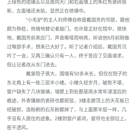
上绿色的琉璃瓦以及南向大门和右面墙上的朱红色瓷砖很
新，左面墙还未贴，显然正在修缮中。
“小毛驴”的主人刘师傅自称是戴国芳的邻居，跟他
颇为熟稔，热情地替记者敲门。也许是正好在院中，很快
地，戴国芳前来应门，声音嘶哑而响亮，听说他8月前刚做
过喉部手术，想来已大好了。听了记者介绍后，戴国芳沉
吟了一会，又再三确认只有一人，终于答应了见面请求，
但让记者改从东门进去。
戴家院子很大，围墙有50多米长，但仅在院子的
东北角上有一栋三层半小楼。小楼久经岁月，破败不堪，
窗户缺失了几块玻璃，墙壁上到处都是雨水常年浸湿后的
痕迹，外表镶嵌的瓷砖也都斑驳，3楼走廊顶上的天花板已
经破损，连粉刷的石灰粉都掉了，与上面那半层一样，几
乎没有人居住的迹象。2楼则窗户紧闭，窗帘也全部拉上，
密不透风。