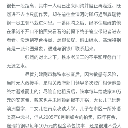
很长一段距离，其中一人就已出来问询并阻止再走近。既
然进不去也只能作罢，却在前往金湟河时碰巧遇到鑫瑞特
钢一员工骑马栽进河里。一番闹腾之后，经不住痴缠的他
在承诺不开口不拍照只看看的前提下终于答应带记者进去
看看。没想到亭台楼阁、烟柳长堤、假山绿水，鑫瑞特钢
竟是一派公园景象，很难与钢铁厂联系起来。
强烈的对比之下，铁本老员工的不平和埋怨自非
无源之水。
尽管刘建刚声称铁本被查后，因为敏感有风险，
当时无人敢接手，是相关政府部门领导多次登门相请他最
终才迎难而上的；尽管自他租赁后，铁本每年给戴家30万
元的安家费，戴家也并未困顿到揭不开锅，大女儿已远赴
澳洲留学，二女儿在南京攻读大学，儿子在市区一所外语
类高中念书，但从2005年8月到如今的拍卖，四年有余，
鑫瑞特钢以每年10万元的租金承包铁本，还是很难不受人