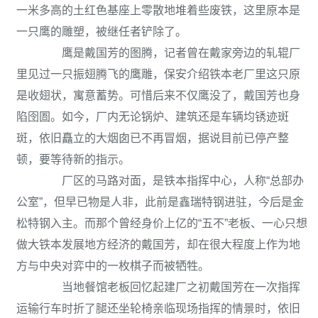
一米多高的土红色基座上零散地堆着些废铁，这里原本是
一只鹰的雕塑，被继任者铲除了。
鹰是戴国芳的图腾，记者曾在戴家旁边的轧辊厂
里见过一只振翅腾飞的鹰雕，保安介绍铁本老厂里这只原
是收翅状，寓意蓄势。可惜后来不仅鹰没了，戴国芳也身
陷囹圄。如今，厂内无论锅炉、建筑还是车辆均锈迹斑
斑，依旧矗立的大烟囱已不再冒烟，据说目前已停产整
顿，要等待新的指示。
厂区的马路对面，是铁本指挥中心，人称“总部办
公室”，但早已物是人非，此前是鑫瑞特钢进驻，今后是金
松特钢入主。而那个曾经身价上亿的“五不”老板、一心只想
做大铁本发展地方经济的戴国芳，却在很大程度上作为地
方与中央对弈中的一枚棋子而被牺牲。
当地餐馆老板回忆起建厂之初戴国芳在一次指挥
运输行车时折了腿还坐轮椅亲临现场指挥的情景时，依旧