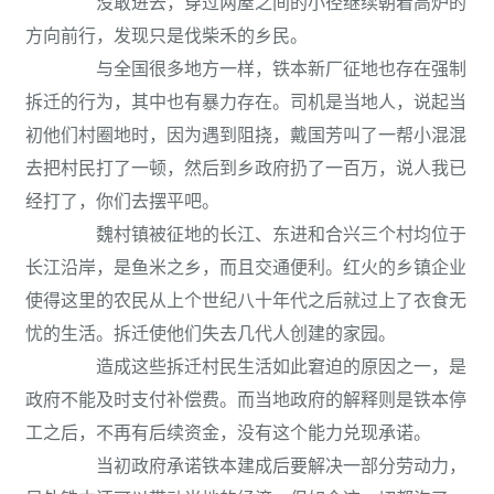
没敢进去，穿过两屋之间的小径继续朝着高炉的
方向前行，发现只是伐柴禾的乡民。
与全国很多地方一样，铁本新厂征地也存在强制
拆迁的行为，其中也有暴力存在。司机是当地人，说起当
初他们村圈地时，因为遇到阻挠，戴国芳叫了一帮小混混
去把村民打了一顿，然后到乡政府扔了一百万，说人我已
经打了，你们去摆平吧。
魏村镇被征地的长江、东进和合兴三个村均位于
长江沿岸，是鱼米之乡，而且交通便利。红火的乡镇企业
使得这里的农民从上个世纪八十年代之后就过上了衣食无
忧的生活。拆迁使他们失去几代人创建的家园。
造成这些拆迁村民生活如此窘迫的原因之一，是
政府不能及时支付补偿费。而当地政府的解释则是铁本停
工之后，不再有后续资金，没有这个能力兑现承诺。
当初政府承诺铁本建成后要解决一部分劳动力，