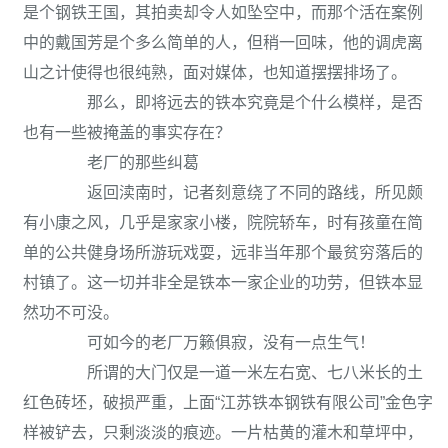
是个钢铁王国，其拍卖却令人如坠空中，而那个活在案例
中的戴国芳是个多么简单的人，但稍一回味，他的调虎离
山之计使得也很纯熟，面对媒体，也知道摆摆排场了。
那么，即将远去的铁本究竟是个什么模样，是否
也有一些被掩盖的事实存在？
老厂的那些纠葛
返回渎南时，记者刻意绕了不同的路线，所见颇
有小康之风，几乎是家家小楼，院院轿车，时有孩童在简
单的公共健身场所游玩戏耍，远非当年那个最贫穷落后的
村镇了。这一切并非全是铁本一家企业的功劳，但铁本显
然功不可没。
可如今的老厂万籁俱寂，没有一点生气！
所谓的大门仅是一道一米左右宽、七八米长的土
红色砖坯，破损严重，上面“江苏铁本钢铁有限公司”金色字
样被铲去，只剩淡淡的痕迹。一片枯黄的灌木和草坪中，