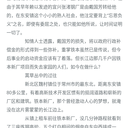
由于其早年赖以发迹的宜兴张渚钢厂是由戴国芳转给他
的，在东安镇这个小小的熟人社会，他注定要背上“忘恩负
义”之名，即使有委屈之处，也只能如他所说，让时间证明
一切了。
知情人士透露，戴国芳的损失，将以政府行政补
偿金的形式得到一些弥补，重掌铁本虽然已是传说，但今
后事业的启动资金应该有了着落。但长江边那几千户因铁
本新厂项目而失去家园的人们，如今在做什么？
蒿草丛中的过往
新北区魏村镇位于常州市的最东北，距离东安镇
80多公里，有着高新技术开发区惯有的挺阔道路和崭新的
厂区和建筑。铁本新厂，那个曾经激动人心的梦想，就淹
没在这片雾蒙蒙的长江边上。
从镇上租车前往铁本新厂，没几分钟路程就看到
了三座炼钢高炉，五个红白相间的烟囱自东向西排成一