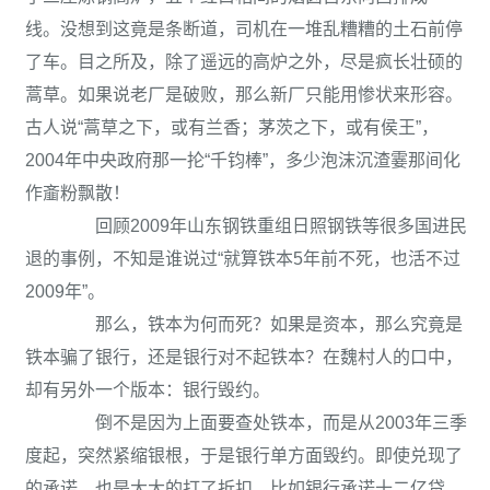
线。没想到这竟是条断道，司机在一堆乱糟糟的土石前停
了车。目之所及，除了遥远的高炉之外，尽是疯长壮硕的
蒿草。如果说老厂是破败，那么新厂只能用惨状来形容。
古人说“蒿草之下，或有兰香；茅茨之下，或有侯王”，
2004年中央政府那一抡“千钧棒”，多少泡沫沉渣霎那间化
作齑粉飘散！
回顾2009年山东钢铁重组日照钢铁等很多国进民
退的事例，不知是谁说过“就算铁本5年前不死，也活不过
2009年”。
那么，铁本为何而死？如果是资本，那么究竟是
铁本骗了银行，还是银行对不起铁本？在魏村人的口中，
却有另外一个版本：银行毁约。
倒不是因为上面要查处铁本，而是从2003年三季
度起，突然紧缩银根，于是银行单方面毁约。即使兑现了
的承诺，也是大大的打了折扣。比如银行承诺十二亿贷