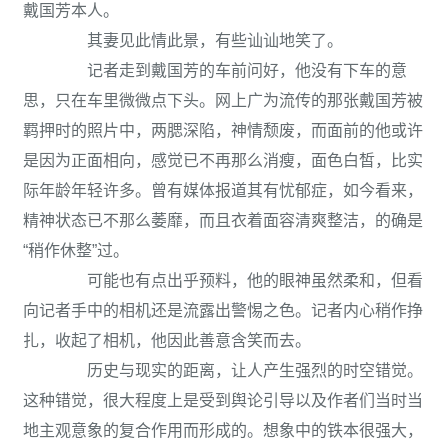
戴国芳本人。
其妻见此情此景，有些讪讪地笑了。
记者走到戴国芳的车前问好，他没有下车的意
思，只在车里微微点下头。网上广为流传的那张戴国芳被
羁押时的照片中，两腮深陷，神情颓废，而面前的他或许
是因为正面相向，感觉已不再那么消瘦，面色白皙，比实
际年龄年轻许多。曾有媒体报道其有忧郁症，如今看来，
精神状态已不那么萎靡，而且衣着面容清爽整洁，的确是
“稍作休整”过。
可能也有点出乎预料，他的眼神虽然柔和，但看
向记者手中的相机还是流露出警惕之色。记者内心稍作挣
扎，收起了相机，他因此善意含笑而去。
历史与现实的距离，让人产生强烈的时空错觉。
这种错觉，很大程度上是受到舆论引导以及作者们当时当
地主观意象的复合作用而形成的。想象中的铁本很强大，