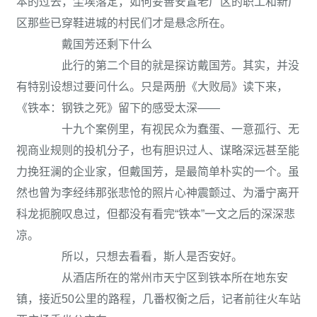
本的过去，尘埃落定，如何妥善安置老厂区的职工和新厂
区那些已穿鞋进城的村民们才是悬念所在。
戴国芳还剩下什么
此行的第二个目的就是探访戴国芳。其实，并没
有特别设想过要问什么。只是两册《大败局》读下来，
《铁本：钢铁之死》留下的感受太深——
十九个案例里，有视民众为蠢蛋、一意孤行、无
视商业规则的投机分子，也有胆识过人、谋略深远甚至能
力挽狂澜的企业家，但戴国芳，是最简单朴实的一个。虽
然也曾为李经纬那张悲怆的照片心神震颤过、为潘宁离开
科龙扼腕叹息过，但都没有看完“铁本”一文之后的深深悲
凉。
所以，只想去看看，斯人是否安好。
从酒店所在的常州市天宁区到铁本所在地东安
镇，接近50公里的路程，几番权衡之后，记者前往火车站