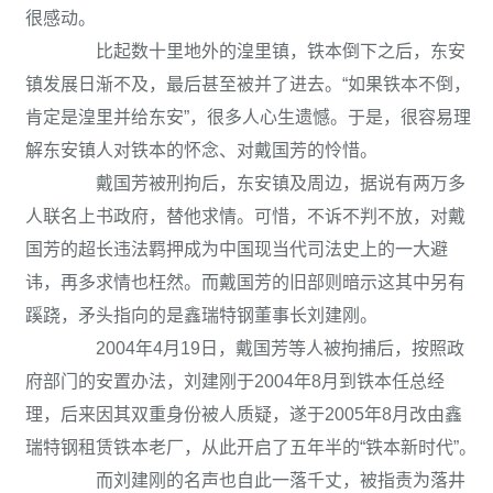
很感动。
比起数十里地外的湟里镇，铁本倒下之后，东安
镇发展日渐不及，最后甚至被并了进去。“如果铁本不倒，
肯定是湟里并给东安”，很多人心生遗憾。于是，很容易理
解东安镇人对铁本的怀念、对戴国芳的怜惜。
戴国芳被刑拘后，东安镇及周边，据说有两万多
人联名上书政府，替他求情。可惜，不诉不判不放，对戴
国芳的超长违法羁押成为中国现当代司法史上的一大避
讳，再多求情也枉然。而戴国芳的旧部则暗示这其中另有
蹊跷，矛头指向的是鑫瑞特钢董事长刘建刚。
2004年4月19日，戴国芳等人被拘捕后，按照政
府部门的安置办法，刘建刚于2004年8月到铁本任总经
理，后来因其双重身份被人质疑，遂于2005年8月改由鑫
瑞特钢租赁铁本老厂，从此开启了五年半的“铁本新时代”。
而刘建刚的名声也自此一落千丈，被指责为落井