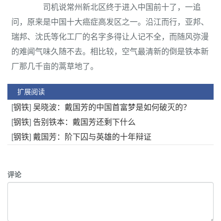
司机说常州新北区终于进入中国前十了，一追
问，原来是中国十大癌症高发区之一。沿江而行，亚邦、
瑞邦、沈氏等化工厂的名字多得让人记不全，而随风弥漫
的难闻气味久随不去。相比较，空气最清新的倒是铁本新
厂那几千亩的蒿草地了。
扩展阅读
[
钢铁
]
吴晓波：戴国芳的中国首富梦是如何破灭的？
[
钢铁
]
告别铁本：戴国芳还剩下什么
[
钢铁
]
戴国芳：阶下囚与英雄的十年辩证
评论