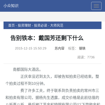
小众知识
T
o
g
g
l
首页 -
投资理财 -
投资必读 -
大师风范
e
N
告别铁本：戴国芳还剩下什么
a
v
2015-12-15 15:50:29
苏内容
标签：
钢铁
i
g
阅读：7736
a
t
i
南都国际大酒店。
o
正庆幸没迟到太久，却被告知拍卖已经结束。整
n
个拍卖过程不到10分钟。
费了许多工夫，终于联系到负责拍卖的常州市三
和拍卖有限公司，据杨先生透露，成交价格是此前估值的
八折再八折，最后被江苏金松特钢有限公司(以下简称金松