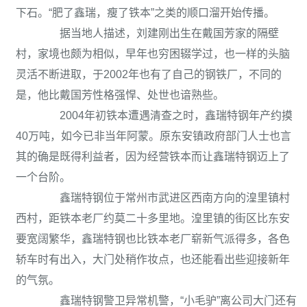
下石。“肥了鑫瑞，瘦了铁本”之类的顺口溜开始传播。
据当地人描述，刘建刚出生在戴国芳家的隔壁
村，家境也颇为相似，早年也穷困辍学过，也一样的头脑
灵活不断进取，于2002年也有了自己的钢铁厂，不同的
是，他比戴国芳性格强悍、处世也谙熟些。
2004年初铁本遭遇清查之时，鑫瑞特钢年产约摸
40万吨，如今已非当年阿蒙。原东安镇政府部门人士也言
其的确是既得利益者，因为经营铁本而让鑫瑞特钢迈上了
一个台阶。
鑫瑞特钢位于常州市武进区西南方向的湟里镇村
西村，距铁本老厂约莫二十多里地。湟里镇的街区比东安
要宽阔繁华，鑫瑞特钢也比铁本老厂崭新气派得多，各色
轿车时有出入，大门处稍作妆点，也还能看出些迎接新年
的气氛。
鑫瑞特钢警卫异常机警，“小毛驴”离公司大门还有