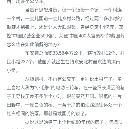
西广场乘坐公交车。
虽然有思想准备，但一个镇接一个镇，一个村连
一个村，一会儿国道一会儿乡村公路，经过两个多小时的
颠簸才到镇上，还是让人大跌眼镜。曾经身家4.4亿元、掌
控“中国民营企业500强”、荣登“中国400人富豪榜”的戴国芳
怎么住在如此偏僻的地方？
东安镇总面积33.58平方公里，辖行政村12个、村
民小组237个。戴国芳就出生在镇东安北村最东边的渎南
小组。
从镇到村，不再有公交车，更别说出租车了。坐
上当地人称为“小毛驴”的电动三轮车，在一些细长深远的巷
子里穿梭了差不多半个小时，眼前突然开阔。很宽的一片
田野中，一座白色的桥、一条干净的柏油路通往远处一个
红白相间的院落。那就是戴国芳的家了。
据说这是始建于上个世纪80年代的房子，院墙顶