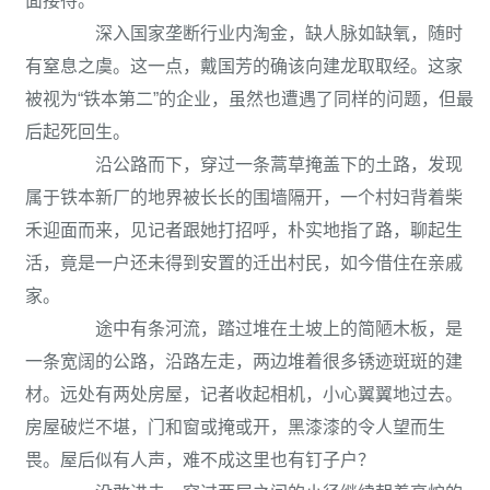
面接待。
深入国家垄断行业内淘金，缺人脉如缺氧，随时
有窒息之虞。这一点，戴国芳的确该向建龙取取经。这家
被视为“铁本第二”的企业，虽然也遭遇了同样的问题，但最
后起死回生。
沿公路而下，穿过一条蒿草掩盖下的土路，发现
属于铁本新厂的地界被长长的围墙隔开，一个村妇背着柴
禾迎面而来，见记者跟她打招呼，朴实地指了路，聊起生
活，竟是一户还未得到安置的迁出村民，如今借住在亲戚
家。
途中有条河流，踏过堆在土坡上的简陋木板，是
一条宽阔的公路，沿路左走，两边堆着很多锈迹斑斑的建
材。远处有两处房屋，记者收起相机，小心翼翼地过去。
房屋破烂不堪，门和窗或掩或开，黑漆漆的令人望而生
畏。屋后似有人声，难不成这里也有钉子户？