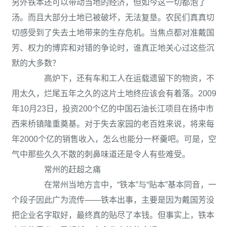
另外铁本还可以带动当地的经济，但如今这一切都泡了
汤。而且大部分土地已被破坏，无法复垦。农民们真真切
切感受到了失去土地带来的生存危机。当焦点都对准戴国
芳、权力的博弈和对错的争论时，谁真正地关心过这些沉
默的大多数？
高炉下，还有车和工人在运载遗留下的物资，不
用太久，烂尾五年之久的这片土地终应该会有着落。2009
年10月23日，投资200个亿的中国石油长江项目在扬中市
西来桥镇隆重奠基。对于失去家园的老百姓来说，将来每
年2000个亿的销售收入，怎么也能分一杯羹吧。可是，空
气中那些久久不散的刺鼻味道还是令人有些难受。
常州的赶超之痛
在常州当地方言中，“铁本”与“贴本”基本同音，一
个段子因此广为流传——铁本出事，主要是因为戴国芳没
把企业名字取好，最终真的贴尽了本钱。但事实上，铁本