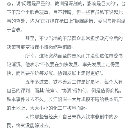
态，说“问题是严重的，教训是深刻的，影响是巨大的”，台
下干部个个脸色凝重、目不转睛。但一些官员私下说起此
事的查处，均为“正好撞在枪口上”扼腕痛惜，委屈与揶揄溢
于言表。
甚至，不少当地的干部群众非常担忧政府今后的
决策可能变得谨小慎微缩手缩脚。
所幸，这场突然而至的暴风雨并没使这位市委书
记消沉。他表示“不仅要在加快发展、率先发展上走得更
快，而且要在统筹发展、协调发展上走得更好”。
五年多过去，铁本善后工作是好是坏，每个人有
自己的评判，而其“统筹”、“协调”得如何，倒是值得商榷。
铁本事件过去不久，长江沿岸一大片规模不输给铁本新厂
的土地上，大大小小的化工厂拔地而起。
可怜那些曾经庆幸自己未卷入铁本悲剧中的乡
民，终究没能躲过去。