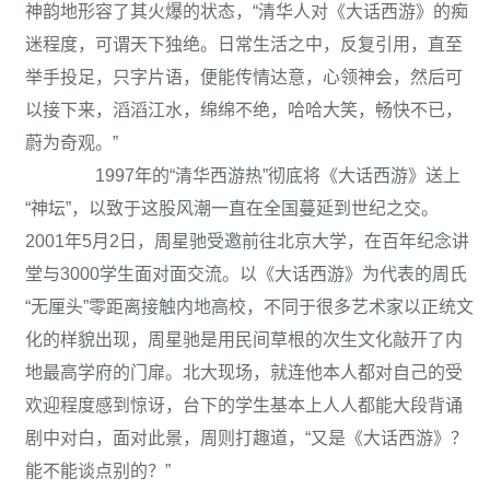
神韵地形容了其火爆的状态，“清华人对《大话西游》的痴
迷程度，可谓天下独绝。日常生活之中，反复引用，直至
举手投足，只字片语，便能传情达意，心领神会，然后可
以接下来，滔滔江水，绵绵不绝，哈哈大笑，畅快不已，
蔚为奇观。”
1997年的“清华西游热”彻底将《大话西游》送上
“神坛”，以致于这股风潮一直在全国蔓延到世纪之交。
2001年5月2日，周星驰受邀前往北京大学，在百年纪念讲
堂与3000学生面对面交流。以《大话西游》为代表的周氏
“无厘头”零距离接触内地高校，不同于很多艺术家以正统文
化的样貌出现，周星驰是用民间草根的次生文化敲开了内
地最高学府的门扉。北大现场，就连他本人都对自己的受
欢迎程度感到惊讶，台下的学生基本上人人都能大段背诵
剧中对白，面对此景，周则打趣道，“又是《大话西游》？
能不能谈点别的？”