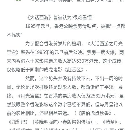
《大话西游》曾被认为“很难看懂”
1995年元旦，香港公映票房滑铁卢，被批“一点都
不搞笑”
为了配合香港贺岁片的档期，《大话西游之月光
宝盒》率先在1995年的元旦前后公映。票房一度火爆，两
天内香港六十家影院票房收入高达530万港元，这个成绩
仅仅略低于同期的成龙电影《红番区》。
然而，这个势头并没有持续下去，不出一周的时
间，无论是场次排期还是观影人数，都渐渐趋于平淡。最
终，《月光宝盒》在香港的票房收入仅为2532万港元，虽
然放眼整个香港影坛这个数字已经不算低，但与周星驰以
前的影片相比，还是相差甚远。（《唐伯虎点秋香》、
《鹿鼎记》（黄晓明版陈小春版梁朝伟版） 、《赌圣》、