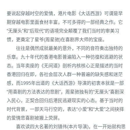
要说起穿越时空的爱情，港片电影《大话西游》可谓是早
期穿越电影里面食材丰富，不可多得的一部经典之作。它
“无厘头”和“后现代”的语境完全颠覆了我们当时的审美习
惯，更奠定了星爷(周星驰)在喜剧界大师的宝座。
往往是偶然成就最美的意外，不同的音符奏出独特的
乐章。九十年代的香港电影普遍陷入一种彷徨和逃避的状
态。当年卖座的《无间道》剖析内核核心正是描述的当时
香港回归在即，各社会层次人群一种普遍的缺失感和迷茫
感，而1995年出道的《大话西游》导演的初衷本就是一部
“用喜剧的方法表达的悲剧”，周星驰独有的“无厘头”喜剧深
入民心，正契合回归后港民逃避现实的心态。基于当时的
时代背景，一部天马行空的，表达“小爱”和“大爱”之间抉择
的爱情悲喜剧被搬上荧屏。
喜欢读四大名著的刘镇伟(本片导演)，在一开始就构思