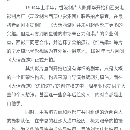
1994年上半年，香港制片人陈佩华开始和西安电
影制片厂（现改制为西部电影集团）联系拍片事宜，在最
初看到剧本提纲时，《大话西游》并未引起西影厂更多的
兴趣。但是考虑到周星驰的市场号召力和港片的商业利
益，西影厂同意合作，并选择了曾拍摄过《红高粱》等片
的宁夏镇北堡影视城为其外景拍摄基地，1994年七八月间
《大话西游》正式开拍。
其实影片直到开拍也没有详细的剧本，只是大概
的一个框架性构思，构思来源自导演兼编剧刘镇伟。而在
《大话西游》“边拍边写”的创作模式中，周星驰也提供了大
量的个人想法，甚至连一些多年后脍炙人口的对白都是出
自他手。
同时，由香港方面和西影厂共同组建的近两百人
的摄制队伍，在宁夏的狂沙大漠中经历了极为艰辛的拍摄
工作。为了能够尽快完成外景拍摄，导演刘镇伟将拍摄工