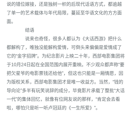
说的错位嫁接，还是独树一帜的后现代话语方式，都逾越
了单一的艺术载体与年代局限，蔓延至华语文化的方方面
面。
结语
说来也奇怪，很多人都认为《大话西游》把什么
都解构了，唯独没能解构爱情，可倒头来偏偏是爱情成了
它的“金字招牌”。为纪念影片上映二十年，西部电影集团将
于10月24日起在全国范围内展开重映。不少观众都声称“要
把欠星爷的电影票钱还给他”，但这也只能是一厢情愿，因
为版权关系，西部电影集团才是唯一收益方。当然，“钱的
导向论”多半有玩笑说辞的成分，毕竟影片承载了整批“大话
一代”的集体回忆，就像有位网友说的那样，“肯定会去看
啦，哪怕只是听一听卢冠廷的《一生所爱》”。