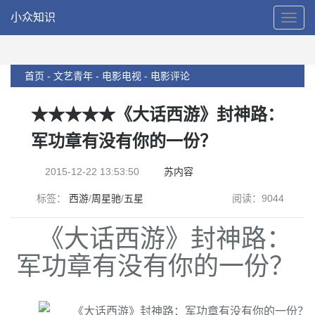
小众知识
T
o
g
g
l
首页 -
文艺青年 -
电影电视 -
电影评论
e
N
★★★★★《大话西游》封神路：
a
v
军功章有没有你的一份？
i
g
2015-12-22 13:53:50
苏内容
a
t
标签：
西游
/
周星驰
/
五星
阅读：9044
i
o
《大话西游》封神路：
n
军功章有没有你的一份？