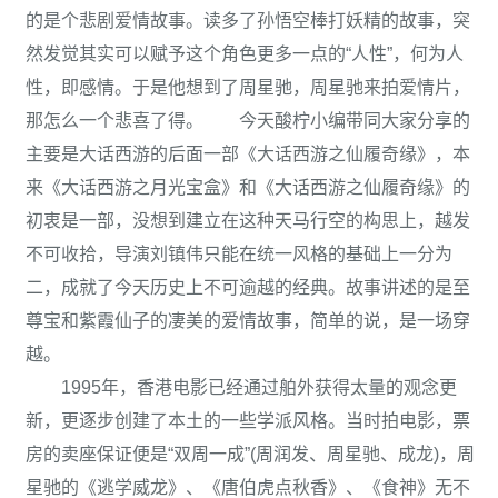
的是个悲剧爱情故事。读多了孙悟空棒打妖精的故事，突
然发觉其实可以赋予这个角色更多一点的“人性”，何为人
性，即感情。于是他想到了周星驰，周星驰来拍爱情片，
那怎么一个悲喜了得。 今天酸柠小编带同大家分享的
主要是大话西游的后面一部《大话西游之仙履奇缘》，本
来《大话西游之月光宝盒》和《大话西游之仙履奇缘》的
初衷是一部，没想到建立在这种天马行空的构思上，越发
不可收拾，导演刘镇伟只能在统一风格的基础上一分为
二，成就了今天历史上不可逾越的经典。故事讲述的是至
尊宝和紫霞仙子的凄美的爱情故事，简单的说，是一场穿
越。
1995年，香港电影已经通过舶外获得太量的观念更
新，更逐步创建了本土的一些学派风格。当时拍电影，票
房的卖座保证便是“双周一成”(周润发、周星驰、成龙)，周
星驰的《逃学威龙》、《唐伯虎点秋香》、《食神》无不