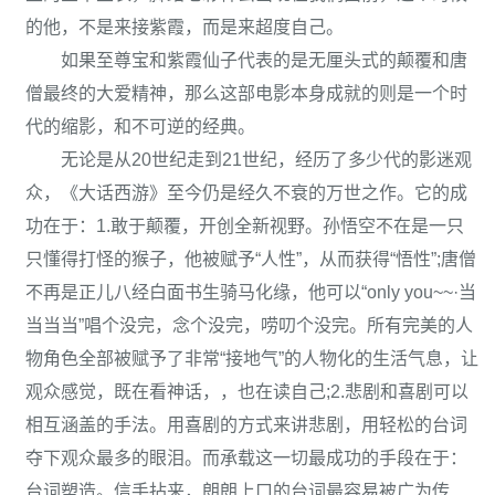
的他，不是来接紫霞，而是来超度自己。
如果至尊宝和紫霞仙子代表的是无厘头式的颠覆和唐
僧最终的大爱精神，那么这部电影本身成就的则是一个时
代的缩影，和不可逆的经典。
无论是从20世纪走到21世纪，经历了多少代的影迷观
众，《大话西游》至今仍是经久不衰的万世之作。它的成
功在于：1.敢于颠覆，开创全新视野。孙悟空不在是一只
只懂得打怪的猴子，他被赋予“人性”，从而获得“悟性”;唐僧
不再是正儿八经白面书生骑马化缘，他可以“only you~~·当
当当当”唱个没完，念个没完，唠叨个没完。所有完美的人
物角色全部被赋予了非常“接地气”的人物化的生活气息，让
观众感觉，既在看神话，，也在读自己;2.悲剧和喜剧可以
相互涵盖的手法。用喜剧的方式来讲悲剧，用轻松的台词
夺下观众最多的眼泪。而承载这一切最成功的手段在于：
台词塑造。信手拈来，朗朗上口的台词最容易被广为传