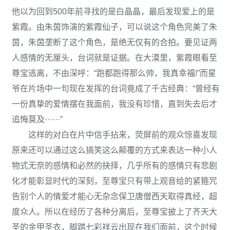
他以为回到500年前寻找的是白晶晶，最后发现爱上的是
紫霞。由朱茵饰演的紫霞仙子，可以说这个角色完美了朱
茵，朱茵垄断了这个角色，是绝无仅有的合拍。要见证两
人感情的无厘头，台词就是证据。在大漠里，紫霞眼看至
尊宝逃离，不由深呼：“跑都跑得那么帅，我真幸福!”而星
爷在片场中一句现在发挥的台词竟成了千古经典：“曾经有
一份真挚的爱情摆在我面前，我没有珍惜，直到失去后才
追悔莫及······”
这样的对白在片中信手拈来，荧屏前的观众惊喜发现
原来还可以通过这么搞笑这么颠覆的方式来表达一种小人
物式无奈的感情和必然的抉择，几乎所有的感情只有悲剧
化才能彰显时代的深刻，至尊宝只有带上观音给的紧箍咒
告别个人的情爱才能心无杂念保卫唐僧西天取得真经，超
度众人。所以在经历了各种分离后，至尊宝披上了齐天大
圣的金甲圣衣，脚踏七彩祥云出现在我们面前，这个时候