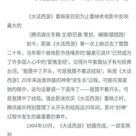
《大话西游》重映是目前为止重映老电影中反响
最大的
（腾讯娱乐专稿 文/欧巴桑 策划、编辑/猱困困）
如今，距离《大话西游》第一次上映过去了整整
二十年，当年那个被电影市场唾弃的“最差引进片”已然成为
了许多国人心中的“爱情圣经”。记得片中紫霞仙子有句经典
台词，“我猜中了开头，可是我猜不着这结局”。纵观《大话
西游》20年来由衰到盛的神奇“逆生长”过程，可能在周星
驰的眼中，这句话要调一下语序了——我猜不着开头，可
是我猜中了结局。值此影迷欢庆《大话西游》重映之时，
腾讯娱乐特别整理了从开头到结局这20年间，影片“封神”
过程中发生的最重要的事件。
1994年10月，《大话西游》拍摄完成，一部变两
部