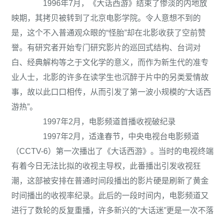
1996年7月，《大话西游》结束了惨淡的内地放
映期，其拷贝被转到了北京电影学院。令人意想不到的
是，这个不入普通观众眼的“怪胎”却在北影收获了空前赞
誉。有研究者开始专门研究影片的巡回式结构、台词对
白、经典解构等之于文化学的意义，而作为新生代的准专
业人士，北影的许多在读学生也沉醉于片中的另类爱情故
事，故以此口口相传，从而引发了第一波小规模的“大话西
游热”。
1997年2月，电影频道首播收视破纪录
1997年2月，适逢春节，中央电视台电影频道
（CCTV-6）第一次播出了《大话西游》。当时的电视终端
有着今日无法比拟的收视主导权，此番播出引发收视狂
潮，这部被安排在普通时间段播出的影片硬是刷新了黄金
时间播出的收视率纪录。此后的一段时间内，电影频道又
进行了数轮的反复重播，许多新兴的“大话迷”更是一次不落