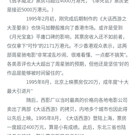
《逃学威龙》票房均超过4000万港元，《审死官》票房更
是接近5000万港元。）
1995年2月初，刚完成后期制作的《大话西游之
大圣娶亲》也快马加鞭般推向了香港市场。或许是受到
《月光宝盒》平庸口碑的影响，其票房收入还不如前者，
仅仅拿下“可怜”的2171万港元。不少香港观众表示，这两
部周星驰电影“非常凌乱吵闹、很难看懂、一点都不搞笑”。
各类恶评也大大超出了周星驰的预期，但他还是坚信“好的
作品是能够被时间留住的”。
1995年8月，北京上映票房仅20万，成年度“十大
最大引进片”
随后，西影厂以当时最高的价格向各地电影公司
卖出了两部《大话西游》的拷贝，内地多个城市也因此得
以先后上映。1995年8月，《大话西游》登陆上海，票房
一度超过400万元，算是小有成绩。此后，东北三省也陆