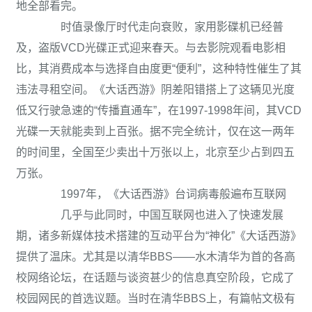
地全部看完。
时值录像厅时代走向衰败，家用影碟机已经普
及，盗版VCD光碟正式迎来春天。与去影院观看电影相
比，其消费成本与选择自由度更“便利”，这种特性催生了其
违法寻租空间。《大话西游》阴差阳错搭上了这辆见光度
低又行驶急速的“传播直通车”，在1997-1998年间，其VCD
光碟一天就能卖到上百张。据不完全统计，仅在这一两年
的时间里，全国至少卖出十万张以上，北京至少占到四五
万张。
1997年，《大话西游》台词病毒般遍布互联网
几乎与此同时，中国互联网也进入了快速发展
期，诸多新媒体技术搭建的互动平台为“神化”《大话西游》
提供了温床。尤其是以清华BBS——水木清华为首的各高
校网络论坛，在话题与谈资甚少的信息真空阶段，它成了
校园网民的首选议题。当时在清华BBS上，有篇帖文极有