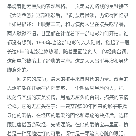
串烧着他无厘头的表现风格。一贯走喜剧路线的星爷接下
《大话西游》这部电影后，当时票房惨淡，仍记得回忆录
上如是描述：上映第二天，和导演两人坐在接头吃早餐，
两人默默不语，甚至都在计谋着下一部电影如何开拍。谁
都没有想到，1998年当这部电影传入大陆时，掀起了一股
长达6年的电影追捧热潮，随着里面脍炙人口的经典台词，
这部电影被抬上了经典的宝座。这是大大出乎导演和男猪
脚意外的。
回味它的成功，最大的推手来自时代的力量。改革的
思想狂潮在开始在内陆复苏，一个叫做周星驰的人，把一
段荡气回肠的凄美爱情，用毫无厘头的台词，搞笑的表情
诠释。它的无厘头在于：一只穿越500年回来的猴子来找
寻他的爱情，在经历的最爱的回忆和最痛的抉择后，选择
跟随唐僧西游取经，完成涅槃。在他的爱情宝典里面，执
着是一种死缠烂打的可爱，深情是一颗流入心脏的眼泪。