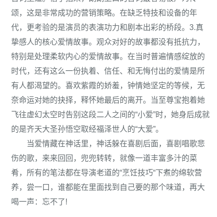
颂，这是非常成功的营销策略。在缺乏特技和设备的年
代，更考验的是演员的表演功力和剧本出彩的桥段。3.真
挚感人的核心爱情故事。观众对好的故事都没有抵抗力，
特别是处理柔软内心的爱情故事。在当时普遍情感绽放的
时代，还有这么一份执着、信任、和无悔付出的爱情是所
有人都渴望的。喜欢紫霞的娇羞，钟情她坚定的等候，无
奈命运对她的抉择，释怀她最后的离开。当至尊宝抱着她
飞往虚幻太空时告别这段二人之间的“小爱”时，她身后成就
的是齐天大圣孙悟空取经福泽世人的“大爱”。
当爱情藏在神话里，神话躲在喜剧后面，喜剧唱歌悲
伤的歌，来来回回，兜兜转转，就像一道丰富多汁的菜
肴，所有的笔法都在导演老道的“烹饪技巧“下煮的绵软营
养，尝一口，谁都能在里面找到自己要的那个味道，再大
喝一声：忘不了!